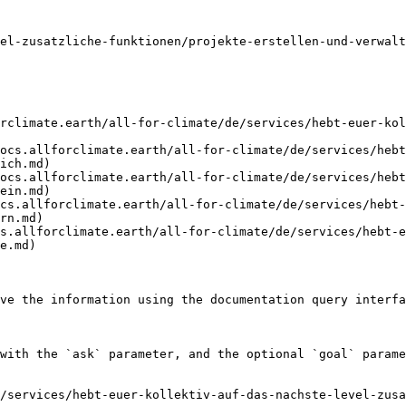
el-zusatzliche-funktionen/projekte-erstellen-und-verwalt
rclimate.earth/all-for-climate/de/services/hebt-euer-kol
ocs.allforclimate.earth/all-for-climate/de/services/hebt
ich.md)

ocs.allforclimate.earth/all-for-climate/de/services/hebt
ein.md)

cs.allforclimate.earth/all-for-climate/de/services/hebt-
rn.md)

s.allforclimate.earth/all-for-climate/de/services/hebt-
e.md)

ve the information using the documentation query interfa
with the `ask` parameter, and the optional `goal` parame
/services/hebt-euer-kollektiv-auf-das-nachste-level-zusa