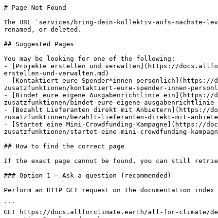
# Page Not Found

The URL `services/bring-dein-kollektiv-aufs-nachste-lev
renamed, or deleted.

## Suggested Pages

You may be looking for one of the following:

- [Projekte erstellen und verwalten](https://docs.allfo
erstellen-und-verwalten.md)

- [Kontaktiert eure Spender*innen persönlich](https://d
zusatzfunktionen/kontaktiert-eure-spender-innen-personl
- [Bindet eure eigene Ausgabenrichtlinie ein](https://d
zusatzfunktionen/bindet-eure-eigene-ausgabenrichtlinie-
- [Bezahlt Lieferanten direkt mit Anbietern](https://do
zusatzfunktionen/bezahlt-lieferanten-direkt-mit-anbiete
- [Startet eine Mini-Crowdfunding-Kampagne](https://doc
zusatzfunktionen/startet-eine-mini-crowdfunding-kampagn
## How to find the correct page

If the exact page cannot be found, you can still retrie
### Option 1 — Ask a question (recommended)

Perform an HTTP GET request on the documentation index 
```

GET https://docs.allforclimate.earth/all-for-climate/de