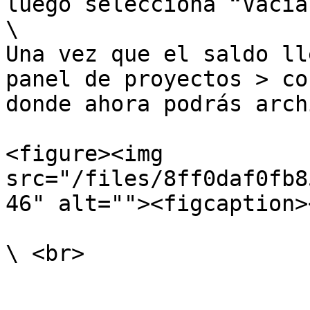
luego selecciona “Vacia
\

Una vez que el saldo ll
panel de proyectos > co
donde ahora podrás arch
<figure><img 
src="/files/8ff0daf0fb8
46" alt=""><figcaption>
\ <br>
