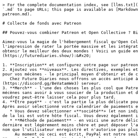
> For the complete documentation index, see [llms.txt](
`.md` to page URLs; this page is available as [Markdown
patreon.md).

# Collecte de fonds avec Patreon

## Pouvez-vous combiner Patreon et Open Collective ? Bi
Aimez-vous la magie de l'hébergement fiscal qu'Open Col
l'impression de rater la portée massive et les intégrat
obtenir le meilleur des deux mondes ! Voici un guide e
(https://futurediaries.show/):&#x20;

1. **Inscription** et configurez votre page sur patreon
2. Ajoutez vos **niveaux**. Les directives, exemples et
pour vos mécènes - le principal moyen d'obtenir et de c
   Chez Future Diaries nous offrons un accès anticipé à nos épisodes, des épisodes bonus et des privilèges exclusifs sur notre nouveau [Discord]
(https://discord.gg/BeVatamWe3) serveur.

3. **Merch** - l'une des choses les plus cool que Patre
mécènes sans avoir à vous soucier de la production et d
voudrez peut‑être laisser cela pour plus tard.

4. **Être payé** - c'est la partie la plus délicate pou
Après avoir sélectionné votre calendrier de paiements e
   * Vous devez sélectionner «**société**» (et non individuel) dans la section comment vous êtes configuré, car l'entité juridique derrière votre collectif aux yeux 
de la loi est votre hôte fiscal. Vous devez également i
   * **Méthode de paiement** - en voici une autre délicate. Patreon peut utiliser deux passerelles de paiement pour les versements : PayPal ou Payoneer. Cette 
dernière est légèrement moins chère et peut déposer l'a
nom que l'utilisateur enregistré et n'autorise pas plus
     Au moment où ceci est écrit, PayPal est notre seule option. Coordonnez-vous avec votre hôte fiscal pour vous assurer qu'ils ont (ou sont disposés à ouvrir) un 