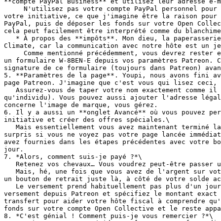
**compte PayPal Business** et utilisez leur adresse e-m
     N'utilisez pas votre compte PayPal personnel pour le versement si vous avez l'intention de faire gérer les fonds provenant de Patreon via Open Collective pour 
votre initiative, ce que j'imagine être la raison pour 
PayPal, puis de déposer les fonds sur votre Open Collec
cela peut facilement être interprété comme du blanchime
   * À propos des **impôts**. Mon dieu, la paperasserie finira‑t‑elle un jour ? Chez Future Diaries nous nous estimons chanceux que notre hôte fiscal soit All for 
Climate, car la communication avec notre hôte est un je
     Comme mentionné précédemment, vous devrez rester en contact étroit avec votre hôte fiscal à ce sujet, car vous aurez besoin de leurs données légales pour remplir 
un formulaire W-8BEN-E depuis vos paramètres Patreon. C
signature de ce formulaire (toujours dans Patreon) avan
5. **Paramètres de la page**. Youpi, nous avons fini av
page Patreon. J'imagine que c'est vous qui lisez ceci, 
   Assurez‑vous de taper votre nom exactement comme il apparaît sur votre passeport et de sélectionner le bon pays de résidence (où vous payez des impôts en tant 
qu'individu). Vous pouvez aussi ajouter l'adresse légal
concerne l'image de marque, vous gérez.

6. Il y a aussi un **onglet Avancé** où vous pouvez per
initiative et créer des offres spéciales.\

   Mais essentiellement vous avez maintenant terminé la configuration de votre page Patreon et pouvez appuyer sur ce brûlant bouton «**Lancer**» ! Ne soyez pas 
surpris si vous ne voyez pas votre page lancée immédiat
avez fournies dans les étapes précédentes avec votre bo
jour.

7. *Alors, comment suis‑je payé ?*\

   Retenez vos chevaux… Vous voudrez peut‑être passer un peu de temps à promouvoir d'abord votre nouvelle page. Croyez‑moi, cela peut prendre pas mal de temps.\

   Mais, hé, une fois que vous avez de l'argent sur votre page Patreon, pressé d'être libéré, connectez‑vous à votre compte et allez dans Revenus -> Paiements. Il y a 
un bouton de retrait juste là, à côté de votre solde ac
   Le versement prend habituellement pas plus d'un jour, mais vous devez rester en contact étroit avec votre hôte fiscal ! Informez‑les que vous avez émis un 
versement depuis Patreon et spécifiez le montant exact 
transfert pour aider votre hôte fiscal à comprendre qu'
fonds sur votre compte Open Collective et le reste appa
8. *C'est génial ! Comment puis‑je vous remercier ?*\
