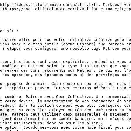
https://docs.allforclimate.earth/llms.txt). Markdown ver
](https://docs.allforclimate.earth/all-for-climate/fr/op
en sûr !

lective offre pour que votre initiative créative gère se
ions avec d'autres outils (comme Discord) que Patreon pr
n 8 étapes pour configurer une nouvelle page Patreon pour
.com. Les bases sont assez explicites, surtout si vous a
 modèles de Patreon selon le type d'initiative que vous 
onserver des dons récurrents sur Patreon, ce qui est l'o
on propose désormais. Cela coûte un peu plus cher mais l
e l'expédition peuvent motiver certains mécènes à mainte
r combiner Patreon avec Open Collective. Une communicati
t votre devise, la modification de vos paramètres de ver
ndiquer si vous êtes citoyen ou résident américain ou no
rgent directement sur un compte bancaire, mais nécessite
ieurs utilisateurs, donc on peut l'oublier.\
