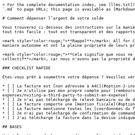
> For the complete documentation index, see [llms.txt](https://docs.allforclimate.earth/llms.txt). Markdown versions of documentation pages are available by appending `.md` to page URLs; this page is available as [Markdown](https://docs.allforclimate.earth/all-for-climate/fr/collectives/spending-money.md).

# Comment dépenser l’argent de votre solde

Vous trouverez ci-dessous des instructions sur la manière de dépenser l'argent de votre solde collectif. Suivre et tracer les dépenses via Open Collective rend le tout très facile : tout est transparent et des rapports sont générés automatiquement.

<mark style="color:rouge;">**Rappel**</mark>: All for Climate a un partenariat non constitué en société avec tous les collectifs. Les collectifs gèrent leur budget de manière autonome et ont la pleine propriété de leurs projets.

<mark style="color:rouge;">**Cela signifie que vous ne pouvez jamais facturer ou adresser une facture à All for Climate pour des activités au sein de votre collectif**</mark>, car nous n'avons pas la propriété de vos activités. Elles font partie de votre collectif, pas d'All for Climate.

### CHECKLIST RAPIDE

Êtes-vous prêt à soumettre votre dépense ? Veuillez vérifier une dernière fois que tout ce qui figure dans cette liste de contrôle est inclus.

* [ ] La facture est [non adressée à A4C](#option-2-invoices)
* [ ] Je n'utilise pas mon propre compte pour [rembourser quelqu'un d'autre](https://docs.opencollective.com/help/expenses-and-getting-paid/submitting-expenses/nviting-a-third-party-to-submit-an-expense)
* [ ] Je n'ai pas téléchargé de relevé bancaire ou de demande de devis
* [ ] La facture comporte une [mention fiscale](#option-2-invoices)
* [ ] La facture mentionne toutes les [coordonnées du fournisseur](#option-2-invoices)
* [ ] Je n'ai pas téléchargé de confirmation de commande&#x20;
* [ ] J'ai téléchargé la facture dans la devise indiquée sur celle-ci (et utilisé le convertisseur intégré)

## BASES

Voici les étapes de base pour dépenser l'argent du solde de votre collectif :

* Quelqu'un soumet une [dépense](https://docs.opencollective.com/help/expenses-and-getting-paid/submitting-expenses).
  * Il existe deux types principaux de dépenses :&#x20;
    * **Remboursements d'un achat prépayé (avec reçu de paiement)**
    * **Factures pour des services payés fournis au collectif**
* Un administrateur du collectif (quelqu'un de votre équipe) l'approuve.
* All for Climate examine la dépense soumise (confirme que la dépense répond aux exigences légales et fiscales, par ex. qu'il y a un reçu valide, une photo claire, que les montants correspondent, que la facture est légalement valide, etc.)
* Ils sont payés.

## ÉTAPE 1 : SOUMETTEZ VOS DÉPENSES

Tout membre du collectif qui a dépensé de l'argent peut soumettre une dépense sur la page du collectif en téléchargeant un reçu ou une facture comme preuve de paiement.&#x20;

<figure><img src="/files/9650189134d1811aaf37e427f5b6f9edbe9e3edf" alt=""><figcaption></figcaption></figure>

### Option 1 : Reçus/remboursements 🛒

Les reçus concernent les achats que vous faites pour la communauté et pour lesquels vous devez être remboursé. Pensez aux courses, à l'impression de tracts, à la peinture pour des banderoles, etc.

<mark style="color:rouge;">**Assurez-vous de conserver le reçu. Prenez-e